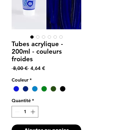
Tubes acrylique -
200ml - couleurs
froides
Prix
Prix
 8,00 € 
4,64 €
original
promotionnel
Couleur
*
Quantité
*