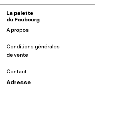
La palette
du Faubourg
A propos
Conditions générales
de vente
Contact
Adresse
16 rue du Faubourg
du Temple
75011 Paris
Tel:
01.48.05.51.85