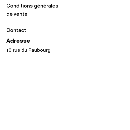
Conditions générales
de vente
Contact
Adresse
16 rue du Faubourg
du Temple
75011 Paris
Tel:
01.48.05.51.85
Horaires
Lundi - vendredi : 10h-19h
Samedi : 11h-19h
Rejoignez notre
Newsletter afin