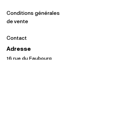
Conditions générales
de vente
Contact
Adresse
16 rue du Faubourg
du Temple
75011 Paris
Tel:
01.48.05.51.85
Horaires
Lundi - vendredi : 10h-19h
Samedi : 11h-19h
Rejoignez notre