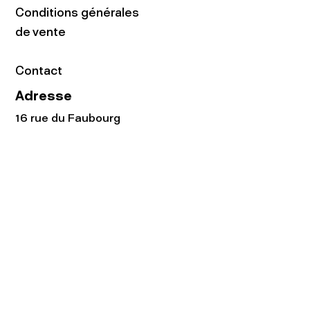
Conditions générales
de vente
Contact
Adresse
16 rue du Faubourg
du Temple
75011 Paris
Tel:
01.48.05.51.85
Horaires
Lundi - vendredi : 10h-19h
Samedi : 11h-19h
Rejoignez notre
Newsletter afin