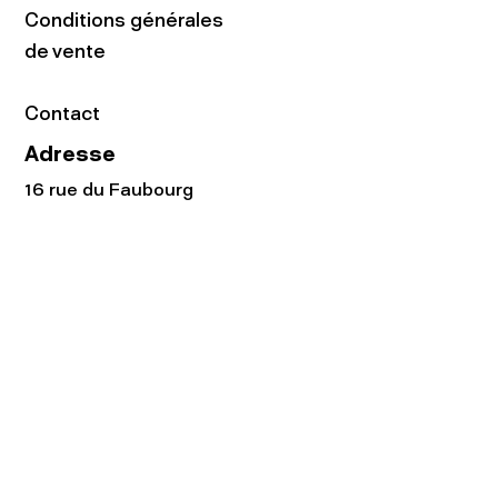
Conditions générales
de vente
Contact
Adresse
16 rue du Faubourg
du Temple
75011 Paris
Tel:
01.48.05.51.85
Horaires
Lundi - vendredi : 10h-19h
Samedi : 11h-19h
Rejoignez notre
Newsletter afin