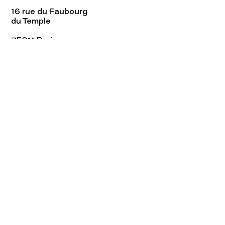
16 rue du Faubourg
du Temple
75011 Paris
Tel:
01.48.05.51.85
Horaires
Lundi - vendredi : 10h-19h
Samedi : 11h-19h
Rejoignez notre
Newsletter afin
de connaître nos promos!
S'abonner maintenant