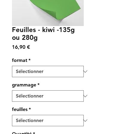
Feuilles - kiwi -135g
ou 280g
Prix
16,90 €
format
*
grammage
*
feuilles
*
Quantité
*