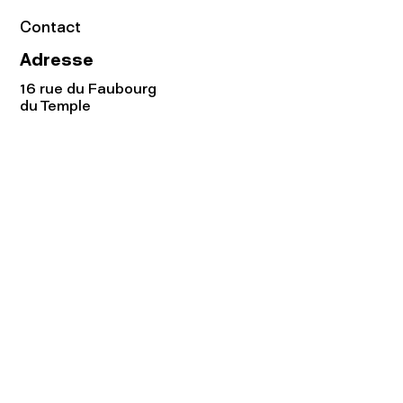
Contact
Adresse
16 rue du Faubourg
du Temple
75011 Paris
Tel:
01.48.05.51.85
Horaires
Lundi - vendredi : 10h-19h
Samedi : 11h-19h
Rejoignez notre
Newsletter afin
de connaître nos promos!