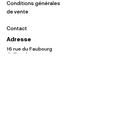
Conditions générales
de vente
Contact
Adresse
16 rue du Faubourg
du Temple
75011 Paris
Tel:
01.48.05.51.85
Horaires
Lundi - vendredi : 10h-19h
Samedi : 11h-19h
Rejoignez notre
Newsletter afin