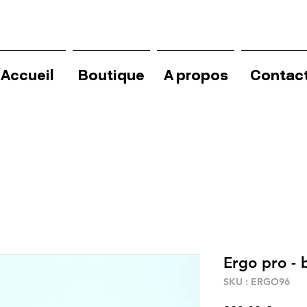
Accueil
Boutique
A propos
Contac
Ergo pro - 
SKU : ERGO96