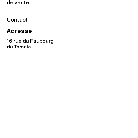
de vente
Contact
Adresse
16 rue du Faubourg
du Temple
75011 Paris
Tel:
01.48.05.51.85
Horaires
Lundi - vendredi : 10h-19h
Samedi : 11h-19h
Rejoignez notre
Newsletter afin
de connaître nos promos!