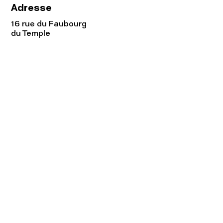
Adresse
16 rue du Faubourg
du Temple
75011 Paris
Tel:
01.48.05.51.85
Horaires
Lundi - vendredi : 10h-19h
Samedi : 11h-19h
Rejoignez notre
Newsletter afin
de connaître nos promos!