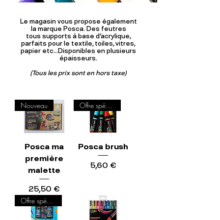
Le magasin vous propose également
la marque Posca. Des feutres
tous supports à base d'acrylique,
parfaits pour le textile, toiles, vitres,
papier etc...Disponibles en plusieurs
épaisseurs.
(Tous les prix sont en hors taxe)
Nouveau
Offre spéciale
Posca ma
Posca brush
première
Prix
5,60 €
malette
Prix
25,50 €
Offre spéciale