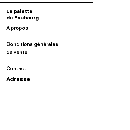
La palette
du Faubourg
A propos
Conditions générales
de vente
Contact
Adresse
16 rue du Faubourg
du Temple
75011 Paris
Tel:
01.48.05.51.85
Horaires